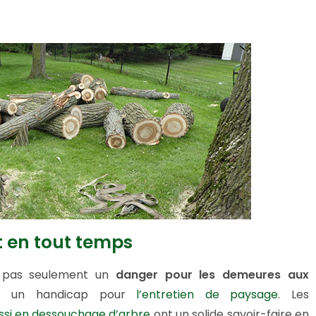
it en tout temps
e pas seulement un
danger pour les demeures aux
nt un handicap pour
l’entretien de paysage
. Les
ssi en dessouchage d’arbre
ont un solide savoir-faire en