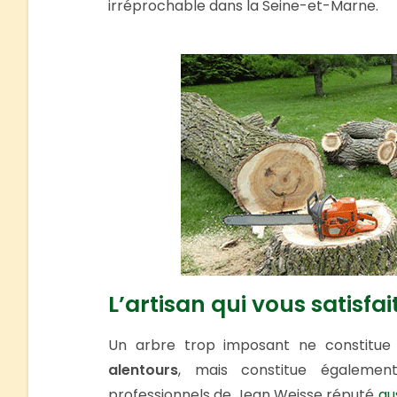
irréprochable dans la Seine-et-Marne.
L’artisan qui vous satisfa
Un arbre trop imposant ne constitu
alentours
, mais constitue égaleme
professionnels de Jean Weisse réputé
au